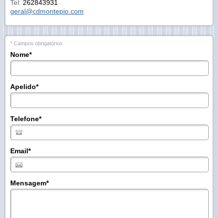
Tel:
262843931
geral@cdmontepio.com
* Campos obrigatórios
Nome
*
Apelido
*
Telefone
*
Email
*
Mensagem
*